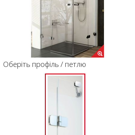
Оберіть профіль / петлю