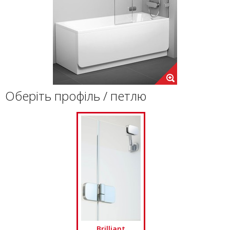
Оберіть профіль / петлю
Brilliant