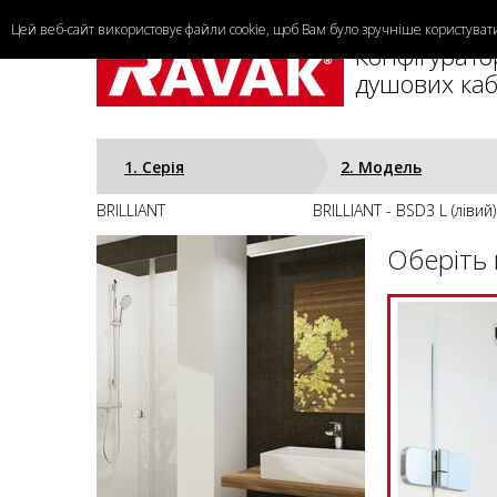
Цей веб-сайт використовує файли cookie, щоб Вам було зручніше користува
Конфігурато
душових каб
1. Cерія
2. Модель
BRILLIANT
BRILLIANT - BSD3 L (лівий)
Оберіть 