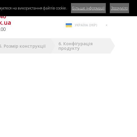
уєтеся на використання файлів cookie.
Більше інформації
Зрозуміло
га?
40
k.ua
УКРАЇНА (УКР)
.00
6. Конфігурація
5. Розмір конструкції
продукту