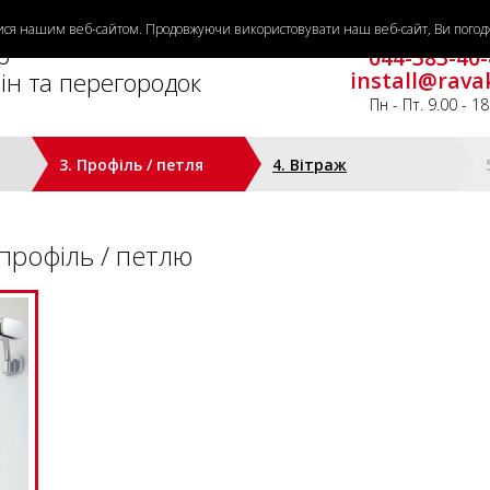
тися нашим веб-сайтом. Продовжуючи використовувати наш веб-сайт, Ви погодж
Потрібна допомо
р
044-383-40-
ін та перегородок
install@rava
Пн - Пт. 9.00 - 18
3. Профіль / петля
4. Вітраж
профіль / петлю