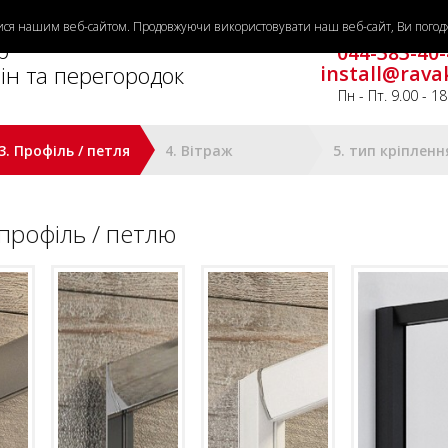
тися нашим веб-сайтом. Продовжуючи використовувати наш веб-сайт, Ви погодж
Потрібна допомо
р
044-383-40-
ін та перегородок
install@rava
Пн - Пт. 9.00 - 18
3. Профіль / петля
4. Вітраж
5. тип кріпленн
профіль / петлю