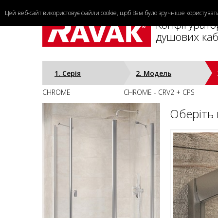
Цей веб-сайт використовує файли cookie, щоб Вам було зручніше користува
Конфігурато
душових каб
1. Cерія
2. Модель
CHROME
CHROME - CRV2 + CPS
Оберіть 