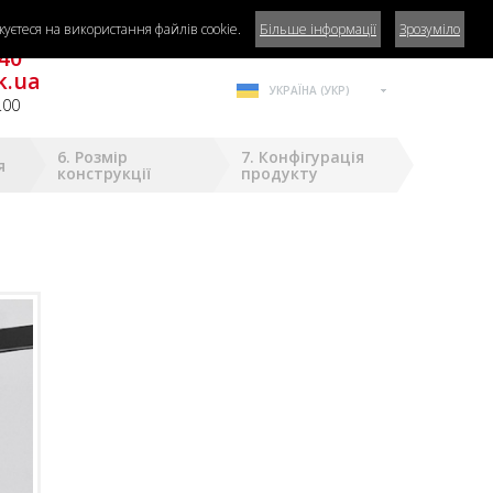
уєтеся на використання файлів cookie.
Більше інформації
Зрозуміло
га?
40
k.ua
УКРАЇНА (УКР)
.00
6. Розмір
7. Конфігурація
я
конструкції
продукту