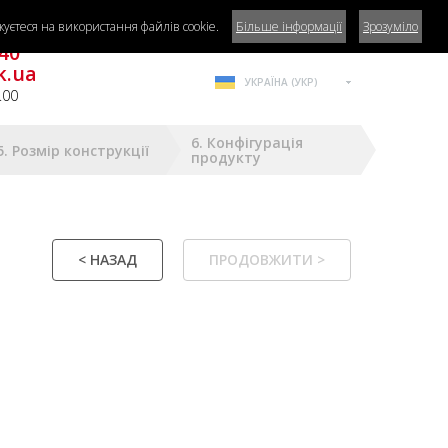
уєтеся на використання файлів cookie.
Більше інформації
Зрозуміло
га?
40
k.ua
УКРАЇНА (УКР)
.00
6. Конфігурація
5. Розмір конструкції
продукту
< НАЗАД
ПРОДОВЖИТИ >