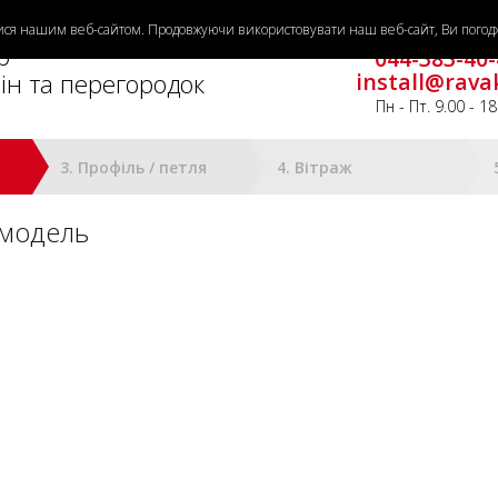
тися нашим веб-сайтом. Продовжуючи використовувати наш веб-сайт, Ви погодж
Потрібна допомо
р
044-383-40-
ін та перегородок
install@rava
Пн - Пт. 9.00 - 18
3. Профіль / петля
4. Вітраж
 модель