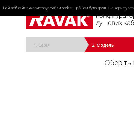
Цей веб-сайт використовує файли cookie, щоб Вам було зручніше користува
Конфігурато
душових каб
1. Cерія
2. Модель
Оберіть