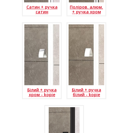
Сатин + ручка
Поліров. алюм.
сатин
+ ручка хром
Білий + ручка
Білий + ручка
хром - kopie
білий - kopie