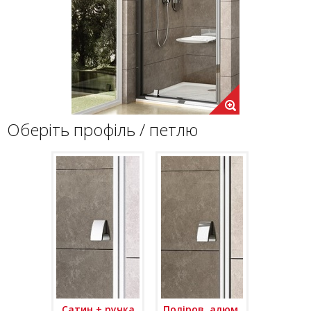
Оберіть профіль / петлю
Сатин + ручка
Поліров. алюм.