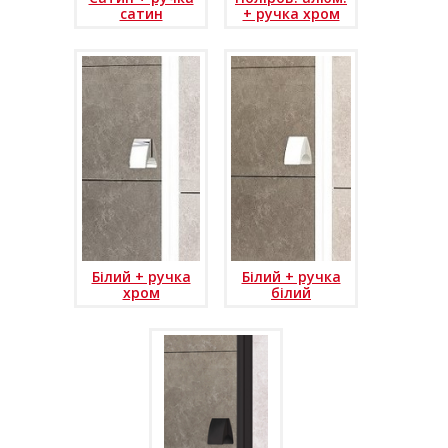
сатин
+ ручка хром
Білий + ручка
Білий + ручка
хром
білий