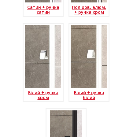
Сатин + ручка
Поліров. алюм.
сатин
+ ручка хром
Білий + ручка
Білий + ручка
хром
білий