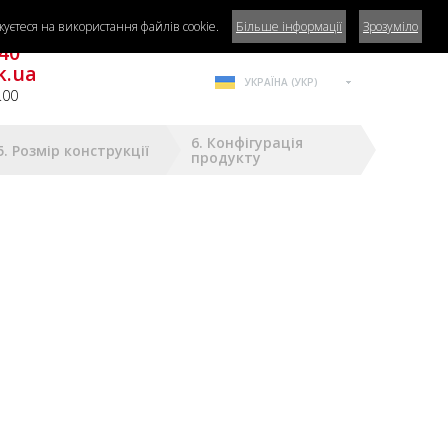
уєтеся на використання файлів cookie.
Більше інформації
Зрозуміло
га?
40
k.ua
УКРАЇНА (УКР)
.00
6. Конфігурація
5. Розмір конструкції
продукту