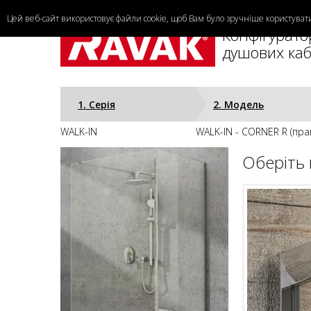
Цей веб-сайт використовує файли cookie, щоб Вам було зручніше користува
Конфігурато
душових каб
1. Cерія
2. Модель
WALK-IN
WALK-IN - CORNER R (пра
Оберіть 