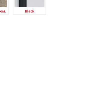
юм.
Black