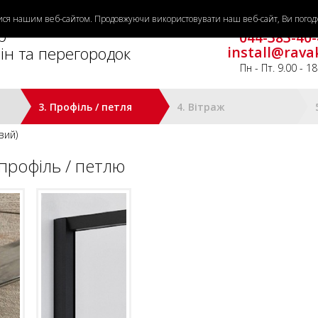
тися нашим веб-сайтом. Продовжуючи використовувати наш веб-сайт, Ви погодж
Потрібна допомо
р
044-383-40-
ін та перегородок
install@rava
Пн - Пт. 9.00 - 18
3. Профіль / петля
4. Вітраж
вий)
профіль / петлю